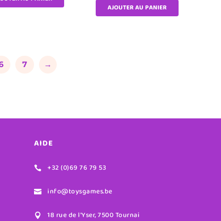
AJOUTER AU PANIER
6
7
→
AIDE
+32 (0)69 76 79 53

info@toysgames.be

18 rue de l'Yser, 7500 Tournai
