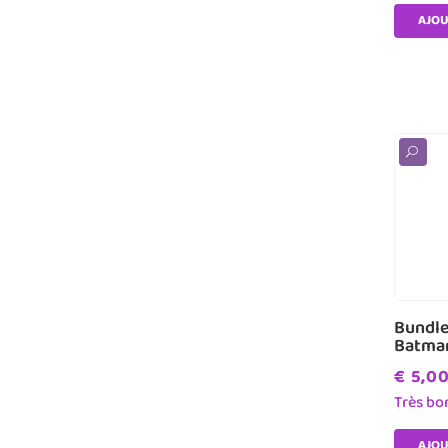
AJOU
U
Bundle
Batma
€
5,0
Très bo
AJOU