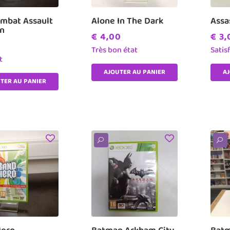
mbat Assault
Alone In The Dark
Assa
n
€
4,00
€
3,
0
Très bon état
Satis
t
AJOUTER AU PANIER
A
TER AU PANIER
U
U