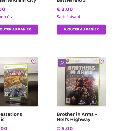
an Arkham City
Battlefield 3
00
€
3,00
bon état
Satisfaisant
JOUTER AU PANIER
AJOUTER AU PANIER
U
lestations
Brother in Arms –
fic
Hell’s Highway
,00
€
5,00