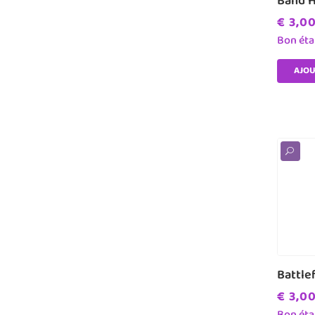
Band 
€
3,0
Bon éta
AJOU
U
Battlef
€
3,0
Bon éta