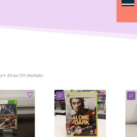
e 1–20 sur 137 résultats
U
U