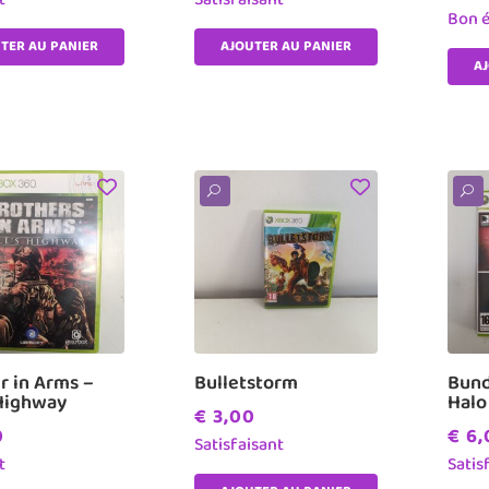
Bon é
TER AU PANIER
AJOUTER AU PANIER
A
U
U
r in Arms –
Bulletstorm
Bund
 Highway
Halo
€
3,00
0
€
6,
Satisfaisant
t
Satis