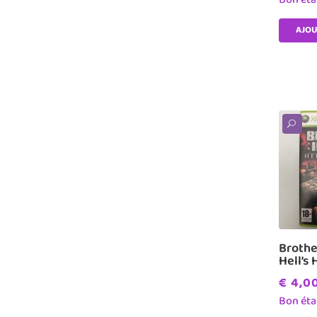
AJOU
U
Brothe
Hell’s
€
4,0
Bon éta