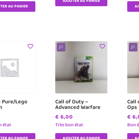
AJOUTER AU PANIER
TER AU PANIER
A
U
U
 Pure/Lego
Call of Duty –
Call
n
Advanced Warfare
Ops
0
€
6,00
€
6,
n état
Très bon état
Bon é
TER AU PANIER
AJOUTER AU PANIER
A