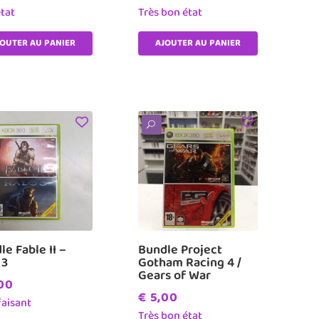
tat
Très bon état
JOUTER AU PANIER
AJOUTER AU PANIER
U
le Fable II –
Bundle Project
 3
Gotham Racing 4 /
Gears of War
00
€
5,00
faisant
Très bon état