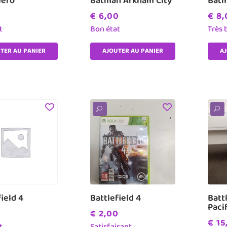
Hero
Batman Arkham City
Batm
0
€
6,00
€
8,
t
Bon état
Très 
TER AU PANIER
AJOUTER AU PANIER
A
U
U
ield 4
Battlefield 4
Batt
Paci
0
€
2,00
€
15
t
Satisfaisant