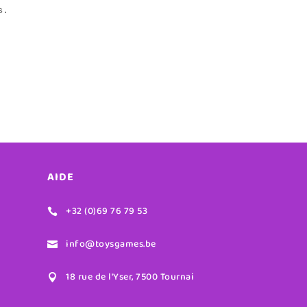
s.
AIDE
+32 (0)69 76 79 53

info@toysgames.be

18 rue de l'Yser, 7500 Tournai
