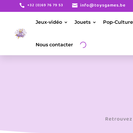
info@toysgames.be
+32 (0)69 76 79 53


Jeux-vidéo
Jouets
Pop-Culture
Nous contacter
Retrouvez 