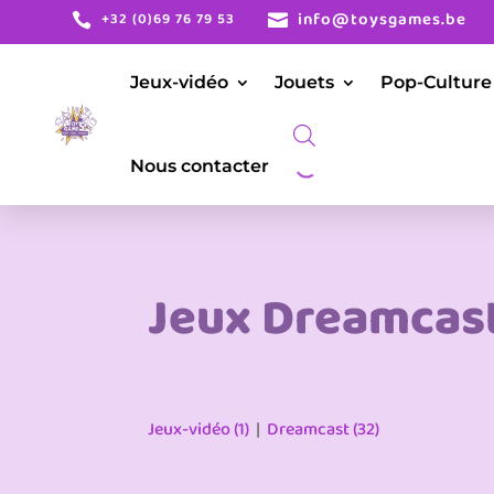
info@toysgames.be
+32 (0)69 76 79 53


Jeux-vidéo
Jouets
Pop-Culture
Nous contacter
Jeux Dreamcas
Jeux-vidéo (1)
|
Dreamcast (32)