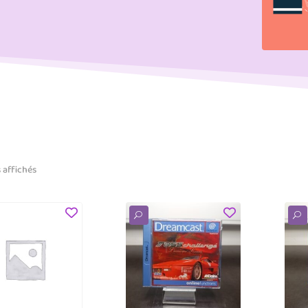
s affichés
U
U