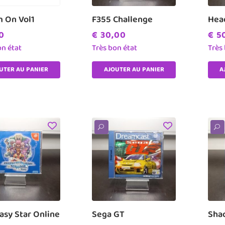
 On Vol1
F355 Challenge
Hea
0
€
30,00
€
50
on état
Très bon état
Très
UTER AU PANIER
AJOUTER AU PANIER
A
U
U
asy Star Online
Sega GT
Sha