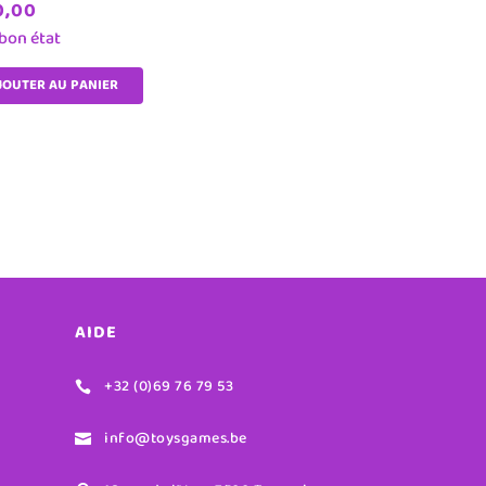
,00
 bon état
JOUTER AU PANIER
AIDE
+32 (0)69 76 79 53

info@toysgames.be
