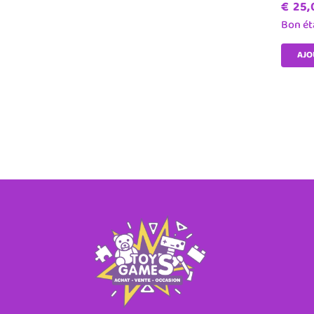
€
25,
Bon ét
AJO