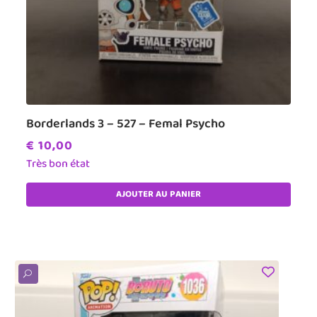
Borderlands 3 – 527 – Femal Psycho
€
10,00
Très bon état
AJOUTER AU PANIER
U