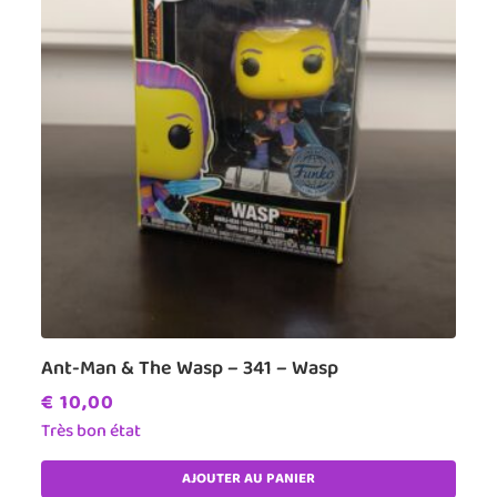
Ant-Man & The Wasp – 341 – Wasp
€
10,00
Très bon état
AJOUTER AU PANIER