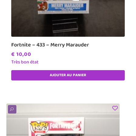
Fortnite – 433 – Merry Marauder
€
10,00
Très bon état
AJOUTER AU PANIER
U