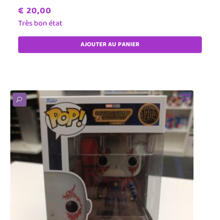
€
20,00
Très bon état
AJOUTER AU PANIER
U