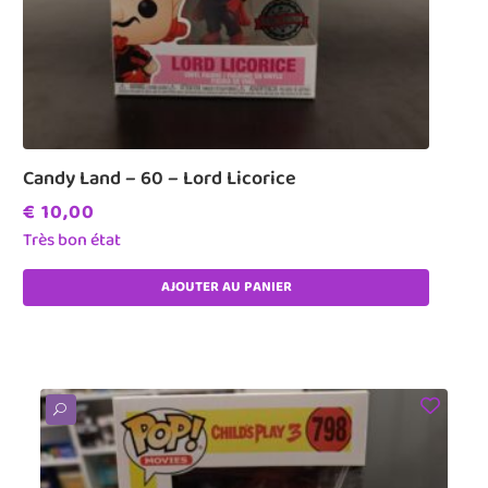
Candy Land – 60 – Lord Licorice
€
10,00
Très bon état
AJOUTER AU PANIER
U