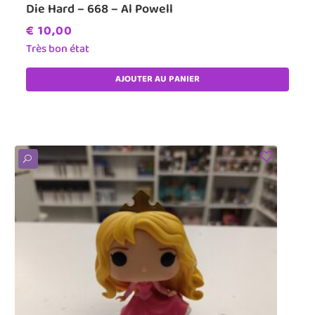
Die Hard – 668 – Al Powell
€
10,00
Très bon état
AJOUTER AU PANIER
U