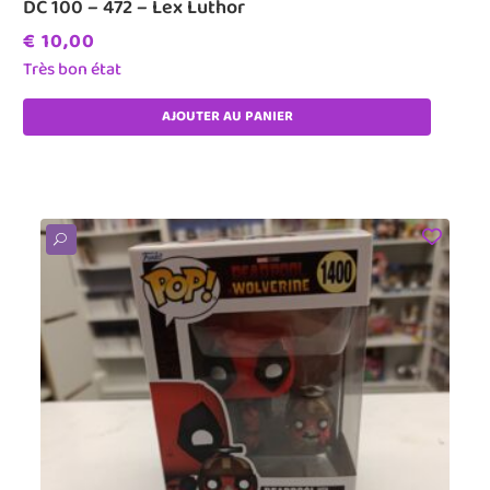
DC 100 – 472 – Lex Luthor
€
10,00
Très bon état
AJOUTER AU PANIER
U