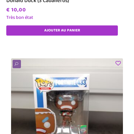
Donald Duck (3 Caballeros)
€
10,00
Très bon état
AJOUTER AU PANIER
U