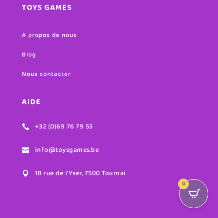
TOYS GAMES
A propos de nous
Blog
Nous contacter
AIDE
+32 (0)69 76 79 53

info@toysgames.be

18 rue de l'Yser, 7500 Tournai

0