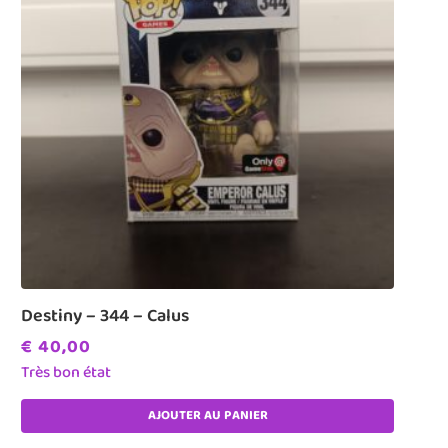
Destiny – 344 – Calus
€
40,00
Très bon état
AJOUTER AU PANIER