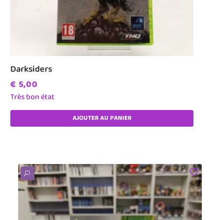
Darksiders
€
5,00
Très bon état
AJOUTER AU PANIER
U