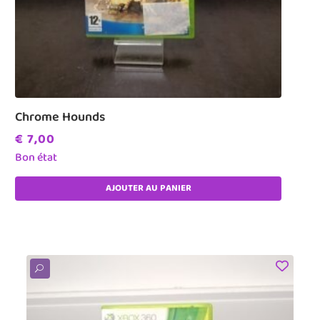
Chrome Hounds
€
7,00
Bon état
AJOUTER AU PANIER
U