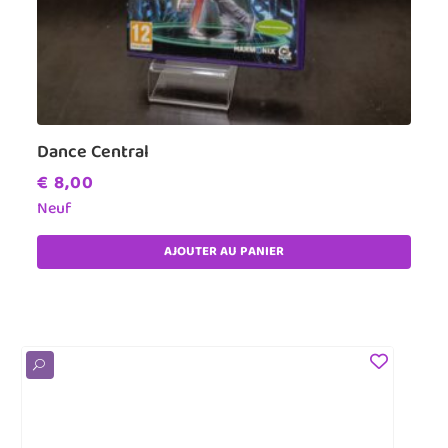
Dance Central
€
8,00
Neuf
AJOUTER AU PANIER
U