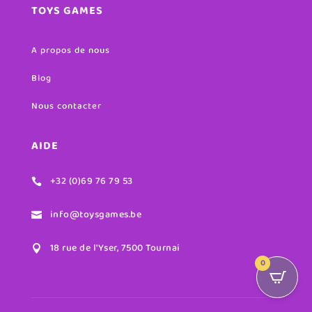
TOYS GAMES
A propos de nous
Blog
Nous contacter
AIDE
+32 (0)69 76 79 53

info@toysgames.be

18 rue de l'Yser, 7500 Tournai

0