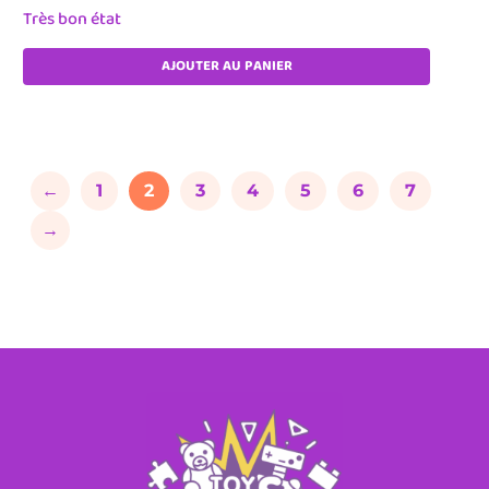
Très bon état
AJOUTER AU PANIER
←
1
2
3
4
5
6
7
→