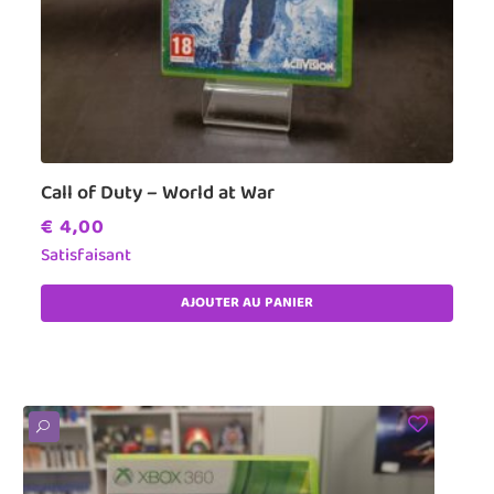
Call of Duty – World at War
€
4,00
Satisfaisant
AJOUTER AU PANIER
U