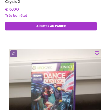
Crysis 2
€
6,00
Très bon état
AJOUTER AU PANIER
U