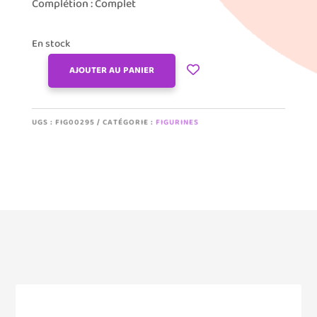
Complétion : Complet
En stock
AJOUTER AU PANIER
QUANTITÉ
DE
CHIBI
UGS :
FIG00295
CATÉGORIE :
FIGURINES
SUPER
SAIYAN
3
GOKU