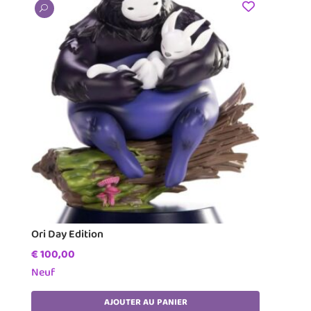
U
Ori Day Edition
€
100,00
Neuf
AJOUTER AU PANIER