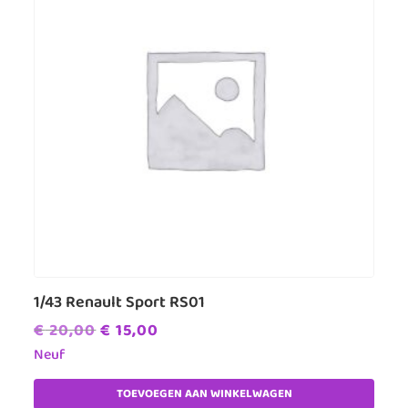
1/43 Renault Sport RS01
Oorspronkelijke
Huidige
€
20,00
€
15,00
prijs
prijs
Neuf
was:
is:
TOEVOEGEN AAN WINKELWAGEN
€ 20,00.
€ 15,00.