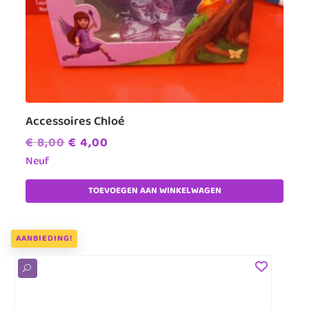
Accessoires Chloé
Oorspronkelijke
Huidige
€
8,00
€
4,00
prijs
prijs
Neuf
was:
is:
TOEVOEGEN AAN WINKELWAGEN
€ 8,00.
€ 4,00.
AANBIEDING!
U