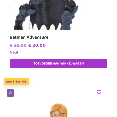
Batman Adventure
Oorspronkelijke
Huidige
€
25,00
€
20,00
prijs
prijs
Neuf
was:
is:
TOEVOEGEN AAN WINKELWAGEN
€ 25,00.
€ 20,00.
AANBIEDING!
U