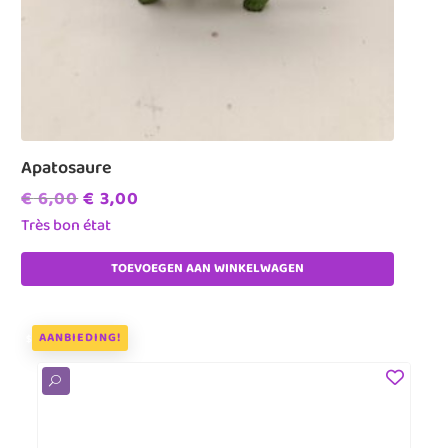
Apatosaure
Oorspronkelijke
Huidige
€
6,00
€
3,00
prijs
prijs
Très bon état
was:
is:
TOEVOEGEN AAN WINKELWAGEN
€ 6,00.
€ 3,00.
AANBIEDING!
U