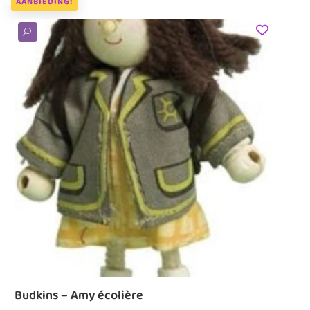
AANBIEDING!
U
Budkins – Amy écolière