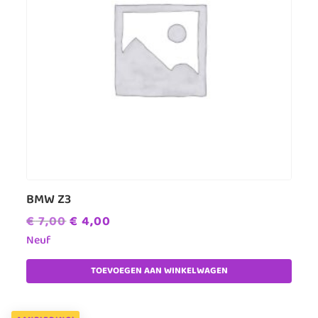
BMW Z3
Oorspronkelijke
Huidige
€
7,00
€
4,00
prijs
prijs
Neuf
was:
is:
TOEVOEGEN AAN WINKELWAGEN
€ 7,00.
€ 4,00.