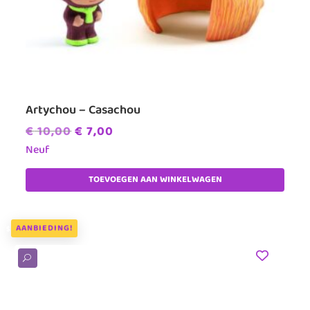
Artychou – Casachou
Oorspronkelijke
Huidige
€
10,00
€
7,00
prijs
prijs
Neuf
was:
is:
TOEVOEGEN AAN WINKELWAGEN
€ 10,00.
€ 7,00.
AANBIEDING!
U