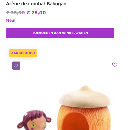
Arène de combat Bakugan
Oorspronkelijke
Huidige
€
35,00
€
28,00
prijs
prijs
Neuf
was:
is:
TOEVOEGEN AAN WINKELWAGEN
€ 35,00.
€ 28,00.
AANBIEDING!
U