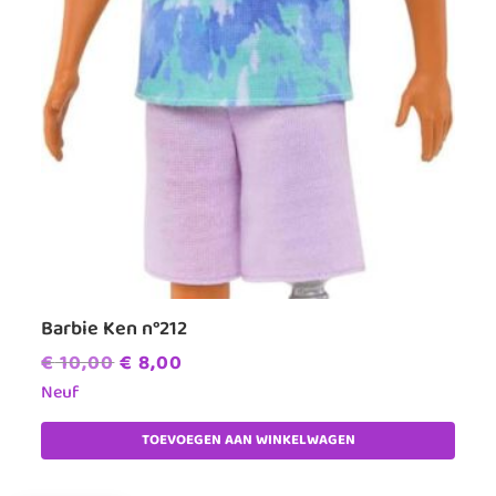
Barbie Ken n°212
Oorspronkelijke
Huidige
€
10,00
€
8,00
prijs
prijs
Neuf
was:
is:
TOEVOEGEN AAN WINKELWAGEN
€ 10,00.
€ 8,00.