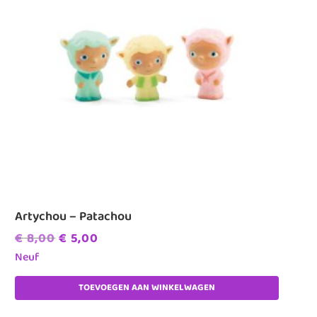
Artychou – Patachou
Oorspronkelijke
Huidige
€
8,00
€
5,00
prijs
prijs
Neuf
was:
is:
TOEVOEGEN AAN WINKELWAGEN
€ 8,00.
€ 5,00.