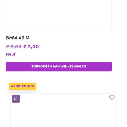
BMW X6 M
Oorspronkelijke
Huidige
€
5,00
€
3,00
prijs
prijs
Neuf
was:
is:
TOEVOEGEN AAN WINKELWAGEN
€ 5,00.
€ 3,00.
AANBIEDING!
U