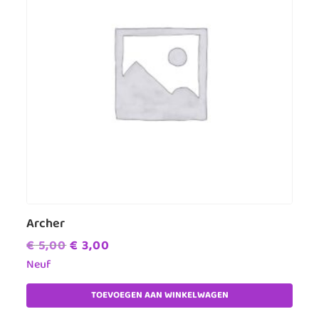
Archer
Oorspronkelijke
Huidige
€
5,00
€
3,00
prijs
prijs
Neuf
was:
is:
TOEVOEGEN AAN WINKELWAGEN
€ 5,00.
€ 3,00.