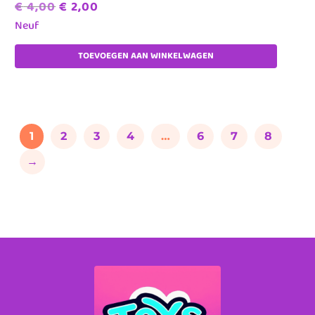
Oorspronkelijke
Huidige
€
4,00
€
2,00
prijs
prijs
Neuf
was:
is:
TOEVOEGEN AAN WINKELWAGEN
€ 4,00.
€ 2,00.
1
2
3
4
…
6
7
8
→