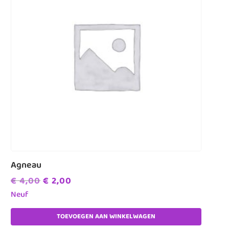
Agneau
Oorspronkelijke
Huidige
€
4,00
€
2,00
prijs
prijs
Neuf
was:
is:
TOEVOEGEN AAN WINKELWAGEN
€ 4,00.
€ 2,00.