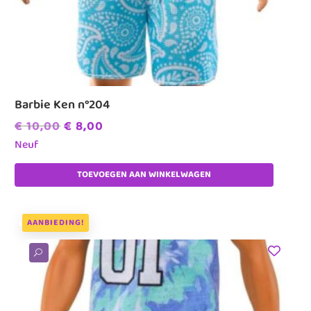
Barbie Ken n°204
Oorspronkelijke
Huidige
€
10,00
€
8,00
prijs
prijs
Neuf
was:
is:
TOEVOEGEN AAN WINKELWAGEN
€ 10,00.
€ 8,00.
AANBIEDING!
U