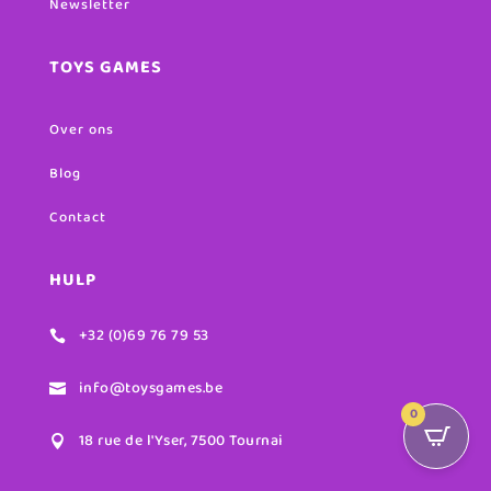
Newsletter
TOYS GAMES
Over ons
Blog
Contact
HULP
+32 (0)69 76 79 53

info@toysgames.be

0
18 rue de l'Yser, 7500 Tournai
