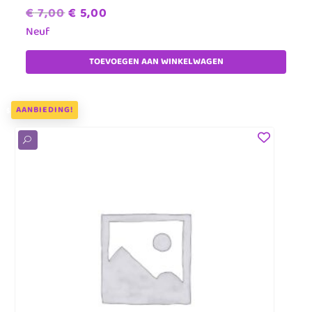
Oorspronkelijke
Huidige
€
7,00
€
5,00
prijs
prijs
Neuf
was:
is:
TOEVOEGEN AAN WINKELWAGEN
€ 7,00.
€ 5,00.
AANBIEDING!
U