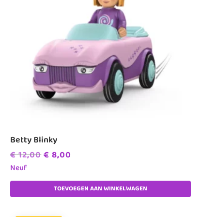
Betty Blinky
Oorspronkelijke
Huidige
€
12,00
€
8,00
prijs
prijs
Neuf
was:
is:
TOEVOEGEN AAN WINKELWAGEN
€ 12,00.
€ 8,00.