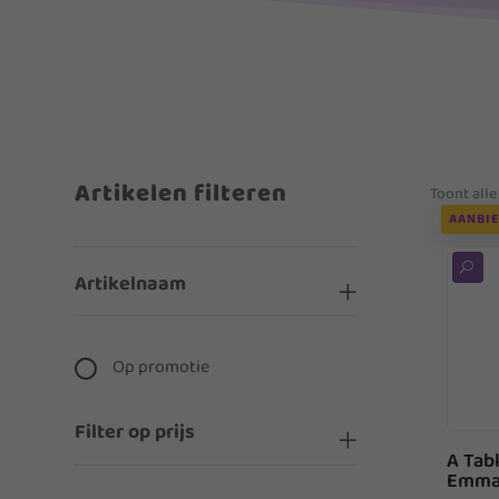
Artikelen filteren
Toont alle
AANBIE
U
Artikelnaam
Op promotie
Filter op prijs
A Tab
Emma