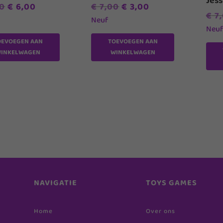
Jess
Oorspronkelijke
Huidige
Oorspronkelijke
Huidige
0
€
6,00
€
7,00
€
3,00
€
7,
prijs
prijs
prijs
prijs
Neuf
Neu
was:
is:
was:
is:
OEVOEGEN AAN
TOEVOEGEN AAN
€ 9,00.
€ 6,00.
€ 7,00.
€ 3,00.
INKELWAGEN
WINKELWAGEN
NAVIGATIE
TOYS GAMES
Home
Over ons