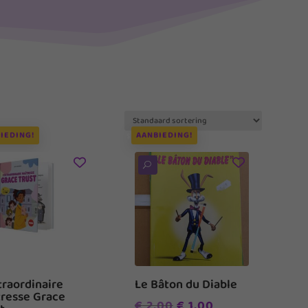
IEDING!
AANBIEDING!
U
traordinaire
Le Bâton du Diable
resse Grace
Oorspronkelijke
Huidige
€
2,00
€
1,00