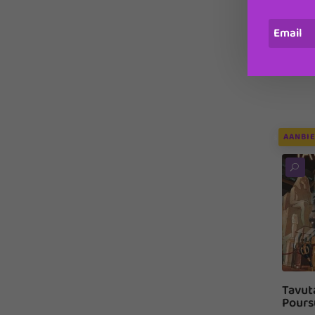
Neuf
T
W
AANBIE
U
Tavut
Poursu