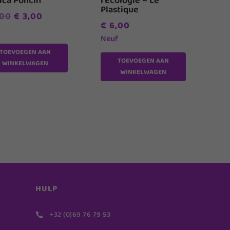
ica Poncin
l’Ecologie – Le
Plastique
Oorspronkelijke
Huidige
00
€
3,00
€
6,00
prijs
prijs
f
Neuf
was:
is:
TOEVOEGEN AAN
€ 7,00.
€ 3,00.
TOEVOEGEN AAN
WINKELWAGEN
WINKELWAGEN
HULP
+32 (0)69 76 79 53
