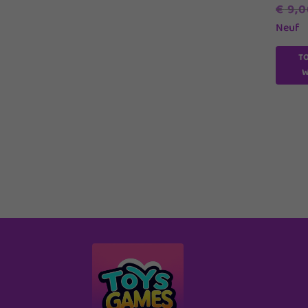
€
9,0
Neuf
T
W