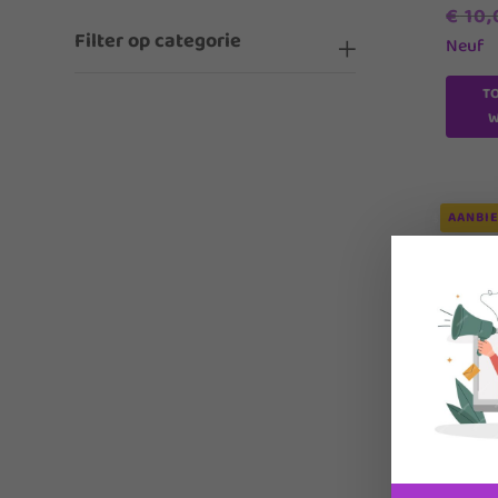
€
10,
Filter op categorie
Neuf
T
W
AANBIE
U
Les M
€
2,0