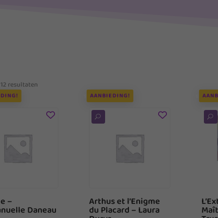
 12 resultaten
DING!
AANBIEDING!
AANB
U
U
le –
Arthus et l’Enigme
L’Ex
nuelle Daneau
du Placard – Laura
Maît