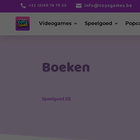
info@toysgames.be
+32 (0)69 76 79 53


Videogames
Speelgoed
Popcu
Boeken
Speelgoed (0)